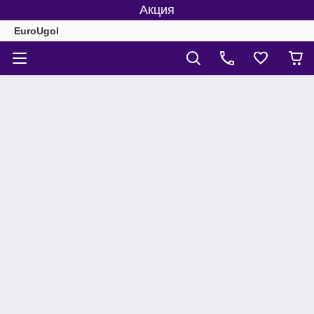
Акция
EuroUgol